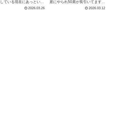
している現在にあっという
差にやられ50肩が長引いてます瀬
て時はなくて 過ぎてみると
賀です 腕は上がります さて３月
2026.03.26
2026.03.12
くんですよね もう1週間過
は人事異動ございました 先日見事
あれ？もう一ヶ月過ぎてる
昇級試験を満場一致でクリアした
ぎたけど何にも変わってな
夏希さん↓ がスタイリストとして
か笑 さて先日 ...
ポイへ異動となり ...