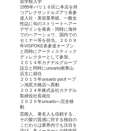
容学校入学
1995年パリ１６区に本店を持
つアレクサンドルズアリ表参
道入社・美容業界紙、一般女
性誌に旬のストリートヘアー
デザインを発表・同時に海外
でのヘアーショウ、国内での
セミナー等を担当。２００９
年ViSPOKE表参道オープン
と同時にアーティスティック
ディレクターとして参加。
２０１４年カナデルグループ
設立と同時にunsarto南青山
店主に就任
２０１５年unsarto poiオープ
ン池尻大橋店へ異動
２０２４年株式会社カナデル
取締役社長就任
２０２５年unsartoへ完全移
動
芸能人、著名人も信頼する、
その髪の質感に対する独自の
こだわりは業界内でも注目を
浴び、各メーカーへの技術提