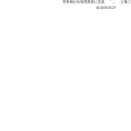
市首相が出張理美容に言及 「働
ど過ご
く人の不便を改善」 高市首相「特
間なん
2026.03.27
に働く方々にとって、理容室や美
気がつ
容室がお休みの日が勤務先の休暇
ぎた、
と重なり、不便を感じておられる
半年過
方が多いのではないかとい...
いな〜と