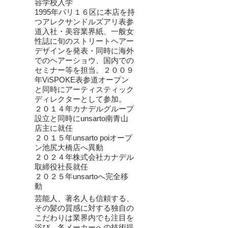
容学校入学
1995年パリ１６区に本店を持
つアレクサンドルズアリ表参
道入社・美容業界紙、一般女
性誌に旬のストリートヘアー
デザインを発表・同時に海外
でのヘアーショウ、国内での
セミナー等を担当。２００９
年ViSPOKE表参道オープン
と同時にアーティスティック
ディレクターとして参加。
２０１４年カナデルグループ
設立と同時にunsarto南青山
店主に就任
２０１５年unsarto poiオープ
ン池尻大橋店へ異動
２０２４年株式会社カナデル
取締役社長就任
２０２５年unsartoへ完全移
動
芸能人、著名人も信頼する、
その髪の質感に対する独自の
こだわりは業界内でも注目を
浴び、各メーカーへの技術提