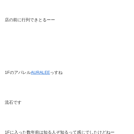
店の前に行列できとるーー
1Fのアパレル
AURALEE
っすね
流石です
1Fに入った数年前は知る人ぞ知るって感じでしたけどねー