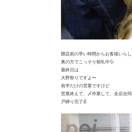
開店前の早い時間からお客様いらし
奥の方でこっそり朝礼中💦
最終日は
大野祭りですよ〜
前半だけの営業ですけど
営業終えて、〆作業して、全店合同
戸締り完了✌️