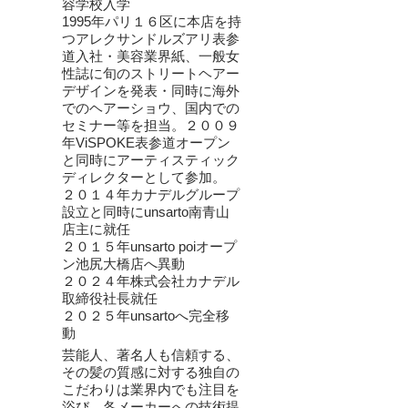
容学校入学
1995年パリ１６区に本店を持
つアレクサンドルズアリ表参
道入社・美容業界紙、一般女
性誌に旬のストリートヘアー
デザインを発表・同時に海外
でのヘアーショウ、国内での
セミナー等を担当。２００９
年ViSPOKE表参道オープン
と同時にアーティスティック
ディレクターとして参加。
２０１４年カナデルグループ
設立と同時にunsarto南青山
店主に就任
２０１５年unsarto poiオープ
ン池尻大橋店へ異動
２０２４年株式会社カナデル
取締役社長就任
２０２５年unsartoへ完全移
動
芸能人、著名人も信頼する、
その髪の質感に対する独自の
こだわりは業界内でも注目を
浴び、各メーカーへの技術提