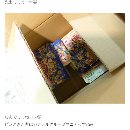
先出ししまーす🤫
なんでしょねコレ🤔
ピンときた方はカナデルグループマニアっすねw