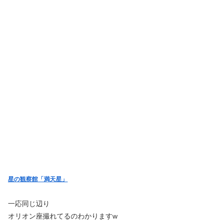
星の観察館「満天星」
一応同じ辺り
オリオン座撮れてるのわかりますw