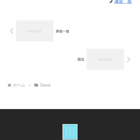
瀬賀 龍
満場一致
開花
ホーム
Ownd