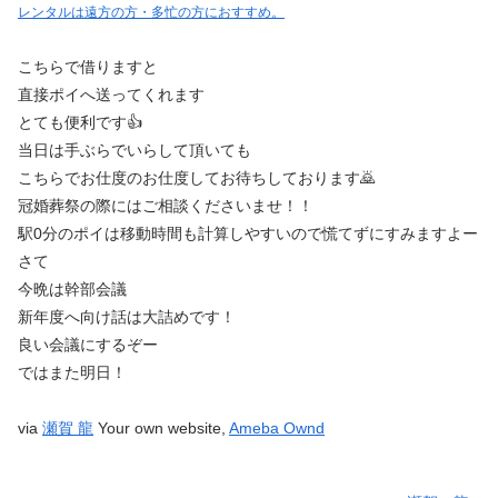
レンタルは遠方の方・多忙の方におすすめ。
こちらで借りますと
直接ポイへ送ってくれます
とても便利です👍
当日は手ぶらでいらして頂いても
こちらでお仕度のお仕度してお待ちしております🙇
冠婚葬祭の際にはご相談くださいませ！！
駅0分のポイは移動時間も計算しやすいので慌てずにすみますよー
さて
今晩は幹部会議
新年度へ向け話は大詰めです！
良い会議にするぞー
ではまた明日！
via
瀬賀 龍
Your own website,
Ameba Ownd