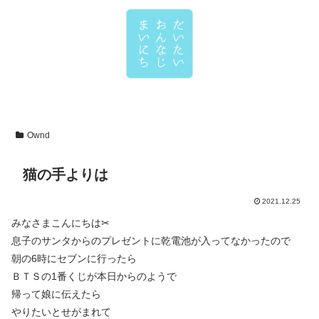
Ownd
猫の手よりは
2021.12.25
みなさまこんにちは✂
息子のサンタからのプレゼントに乾電池が入ってなかったので
朝の6時にセブンに行ったら
ＢＴＳの1番くじが本日からのようで
帰って娘に伝えたら
やりたいとせがまれて