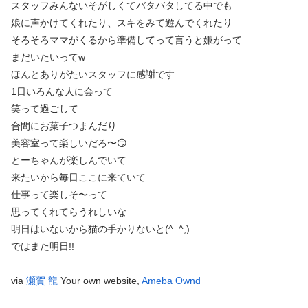
スタッフみんないそがしくてバタバタしてる中でも
娘に声かけてくれたり、スキをみて遊んでくれたり
そろそろママがくるから準備してって言うと嫌がって
まだいたいってw
ほんとありがたいスタッフに感謝です
1日いろんな人に会って
笑って過ごして
合間にお菓子つまんだり
美容室って楽しいだろ〜😏
とーちゃんが楽しんでいて
来たいから毎日ここに来ていて
仕事って楽しそ〜って
思ってくれてらうれしいな
明日はいないから猫の手かりないと(^_^;)
ではまた明日!!
via
瀬賀 龍
Your own website,
Ameba Ownd