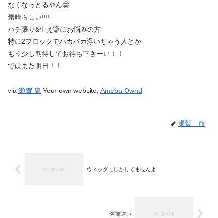
なくなっとるやん🤗
素晴らしい‼!!
ハチ張り&生え癖にお悩みの方
特に2ブロックでパカパカ浮いちゃう人とか
もう少し期待してお待ち下さーい！！
ではまた明日！！
via
瀬賀 龍
Your own website,
Ameba Ownd
瀬賀 龍
ウィッグにしかしてませんよ
名前違い