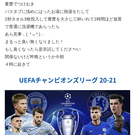
重曹でつけおき
バスタブに浅めにはったお湯に熱湯をたして
1秒タオル3枚投入して重曹を大さじ三杯いれて1時間ほど放置
で普通に洗濯機であらったら
あら見事╮(. ❛ ᴗ ❛.)╭
まるっと臭い無くなりました！
もし臭くなったら是非試してくださ〜い
関係ないけど昨晩というか今朝
４時に起きて