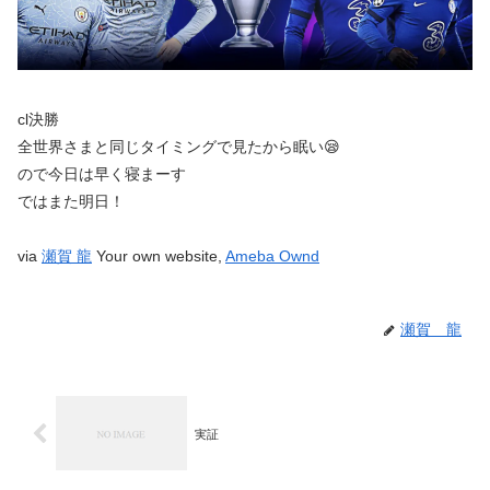
cl決勝
全世界さまと同じタイミングで見たから眠い😪
ので今日は早く寝まーす
ではまた明日！
via
瀬賀 龍
Your own website,
Ameba Ownd
瀬賀 龍
実証