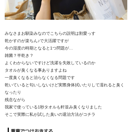
みなさまお馴染みなのでこちらの説明は割愛っす
乾かすのが楽ちん♪で大活躍ですが
今の湿度の時期となると1つ問題が…
雑菌？半乾き？
よくわからないですけど洗濯を失敗しているのか
タオルが臭くなる事ありますよね
一度臭くなると治らなくなる問題です
乾いていると匂いしないけど実際身体拭いたりして濡れると臭く
なったり
残念ながら
我家で使っている1秒タオルも軒並み臭くなりました
そこで実際に私が試した臭いの退治方法がコチラ