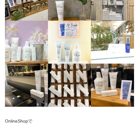
OnlineShopで