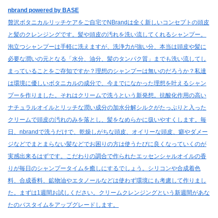
nbrand powered by BASE
贅沢ボタニカルリッチケアをご自宅でNBrandは全く新しいコンセプトの頭皮
と髪のクレンジングです。髪や頭皮の汚れを洗い流してくれるシャンプー。
泡立つシャンプーは手軽に洗えますが、洗浄力が強い分、本当は頭皮や髪に
必要な潤いの元となる「水分、油分、髪のタンパク質」までも洗い流してし
まっていることをご存知ですか？理想のシャンプーは無いのだろうか？私達
は環境に優しいボタニカルの成分で、今までになかった理想を叶えるシャン
プーを作りました。それはクリームで洗うという新発想。抗酸化作用の高い
ナチュラルオイルとリッチな潤い成分の加水分解シルクがたっぷりと入った
クリームで頭皮の汚れのみを落とし、髪をなめらかに扱いやすくします。毎
日、nbrandで洗うだけで、乾燥しがちな頭皮、オイリーな頭皮、癖やダメー
ジなどでまとまらない髪などでお困りの方は使うたびに良くなっていくのが
実感出来るはずです。こだわりの調合で作られたエッセンシャルオイルの香
りが毎日のシャンプータイムを癒しにするでしょう。シリコンや合成着色
料、合成香料、鉱物油やエタノールなどは使わず環境にも考慮して作りまし
た。まずは1週間お試しください。クリームクレンジングという新週間があな
たのバスタイムをアップグレードします。