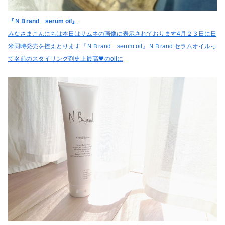
『ＮＢrand serum oil』
みなさまこんにちは本日はサムネの画像に表示されております4月２３日に日
米同時発売を控えとります『ＮＢrand serum oil』ＮＢrand セラムオイルっ
て名前のスタイリング剤史上最高🖤のoilに