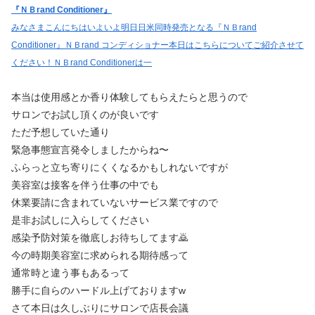
『ＮＢrand Conditioner』
みなさまこんにちはいよいよ明日日米同時発売となる『ＮＢrand
Conditioner』ＮＢrand コンディショナー本日はこちらについてご紹介させて
ください！ＮＢrand Conditionerは一
本当は使用感とか香り体験してもらえたらと思うので
サロンでお試し頂くのが良いです
ただ予想していた通り
緊急事態宣言発令しましたからね〜
ふらっと立ち寄りにくくなるかもしれないですが
美容室は接客を伴う仕事の中でも
休業要請に含まれていないサービス業ですので
是非お試しに入らしてください
感染予防対策を徹底しお待ちしてます🙇
今の時期美容室に求められる期待感って
通常時と違う事もあるって
勝手に自らのハードル上げておりますw
さて本日は久しぶりにサロンで店長会議