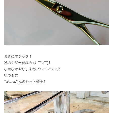
まさにマジック！
私のシザーが鏡面 (丿￣ο￣)丿
なかなかやりますねブルーマジック
いつもの
Takaraさんのセット椅子も