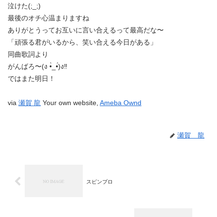
泣けた(;_;)
最後のオチ心温まりますね
ありがとうってお互いに言い合えるって最高だな〜
「頑張る君がいるから、笑い合える今日がある」
同曲歌詞より
がんばろ〜(ง •̀_•́)ง‼
ではまた明日！
via
瀬賀 龍
Your own website,
Ameba Ownd
瀬賀 龍
スピンプロ