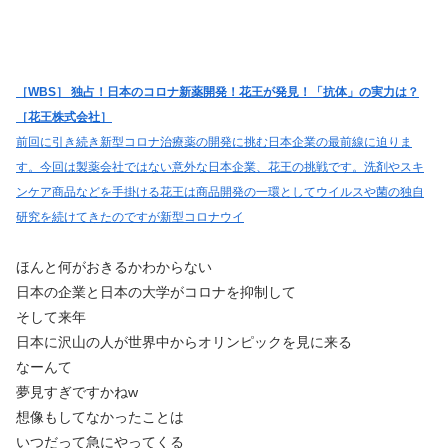
［WBS］ 独占！日本のコロナ新薬開発！花王が発見！「抗体」の実力は？
［花王株式会社］
前回に引き続き新型コロナ治療薬の開発に挑む日本企業の最前線に迫りま
す。今回は製薬会社ではない意外な日本企業、花王の挑戦です。洗剤やスキ
ンケア商品などを手掛ける花王は商品開発の一環としてウイルスや菌の独自
研究を続けてきたのですが新型コロナウイ
ほんと何がおきるかわからない
日本の企業と日本の大学がコロナを抑制して
そして来年
日本に沢山の人が世界中からオリンピックを見に来る
なーんて
夢見すぎですかねw
想像もしてなかったことは
いつだって急にやってくる