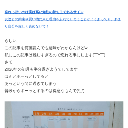
忘れっぽいのは実は高い知性の持ち主であるサイン
友達との約束や買い物に来た理由を忘れてしまうことがよくあっても、あま
り自分を厳しく責めないで！
らしい
この記事を何度読んでも意味がわからんけどw
私にこの記事は難しすぎるので忘れる事にします(￣^￣)
さて
2020年の初月も半分過ぎようてしてます
ほんとボーっとしてると
あっという間に過ぎてしまう
普段からボーっとするのは得意なもんで(*_*)