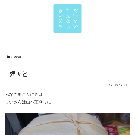
Ownd
煌々と
2019.12.21
みなさまこんにちは
じいさんは山へ芝刈りに