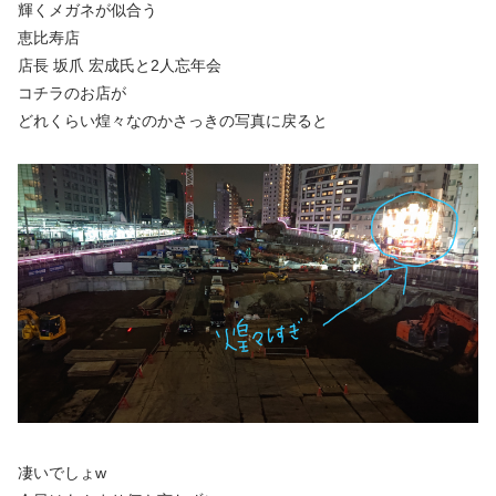
輝くメガネが似合う
恵比寿店
店長 坂爪 宏成氏と2人忘年会
コチラのお店が
どれくらい煌々なのかさっきの写真に戻ると
凄いでしょw