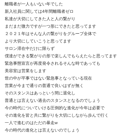
離職者が一人もいない年でした
新入社員に関しては4年間離職者ゼロ
私達が大切にしてきた人と人の繋がり
まだまだ微力ですが一つ形にできたと思ってます
２０２１年はそんな人の繋がりをグループ全体で
より大切にしていこうと思ってます
サロン滞在中だけに限らず
僕達ができる繋がりの形で楽しんでもらえたらと思ってます
緊急事態宣言が再度発令されるそんな時であっても
美容室は営業をします
世の中が平事ではない緊急事となっている現在
営業が今まで通りの普通で良いはずが無く
そのスタンスはあっという間に退化し
普通とは言えない過去のスタンスとなるのでしょう
今の時代についていける圧倒的な進化が今年は必要で
その進化を皆と共に繋がりを大切にしながら歩んで行く
一人で進むのはただの暴走w
今の時代の進化とは言えないのでしょう