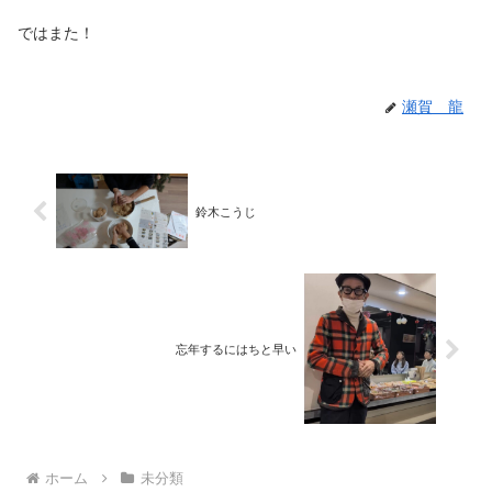
ではまた！
瀬賀 龍
鈴木こうじ
忘年するにはちと早い
ホーム
未分類