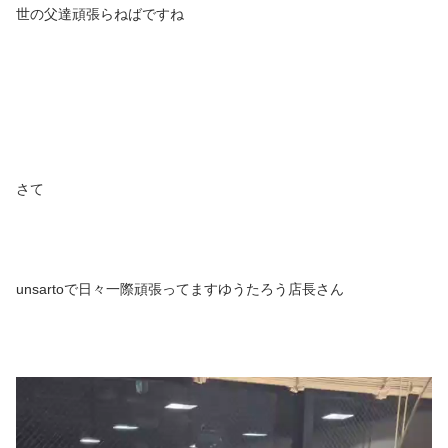
世の父達頑張らねばですね
さて
unsartoで日々一際頑張ってますゆうたろう店長さん